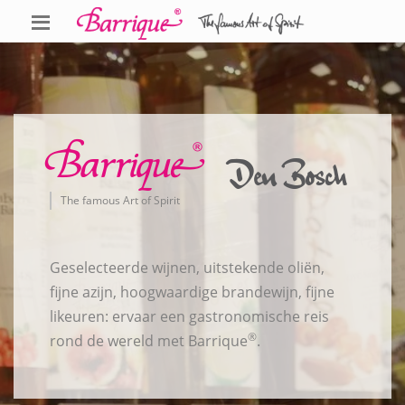
Barrique
Den Bosch
The famous Art of Spirit
Geselecteerde wijnen, uitstekende oliën,
fijne azijn, hoogwaardige brandewijn, fijne
likeuren: ervaar een gastronomische reis
®
rond de wereld met Barrique
.