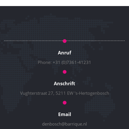
Anruf
Phone:
+31 (0)7361-41231
Anschrift
Vughterstraat 27, 5211 EW ’s-Hertogenbosch
Email
denbosch@barrique.nl